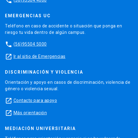
phone
EMERGENCIAS UC
Teléfono en caso de accidente o situación que ponga en
riesgo tu vida dentro de algún campus.
phone
(56)95504 5000
launch
Ir al sitio de Emergencias
DISCRIMINACIÓN Y VIOLENCIA
Orientación y apoyo en casos de discriminación, violencia de
género o violencia sexual.
launch
Contacto para apoyo
launch
Más orientación
MEDIACIÓN UNIVERSITARIA