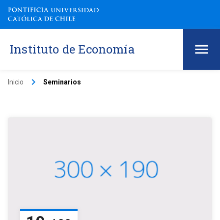
Instituto de Economía
keyboard_arrow_right
Inicio
Seminarios