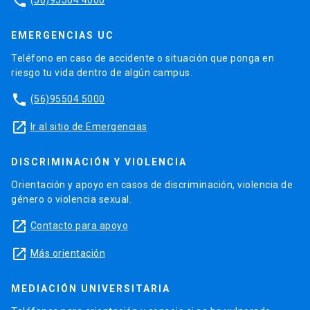
phone
EMERGENCIAS UC
Teléfono en caso de accidente o situación que ponga en
riesgo tu vida dentro de algún campus.
phone
(56)95504 5000
launch
Ir al sitio de Emergencias
DISCRIMINACIÓN Y VIOLENCIA
Orientación y apoyo en casos de discriminación, violencia de
género o violencia sexual.
launch
Contacto para apoyo
launch
Más orientación
MEDIACIÓN UNIVERSITARIA