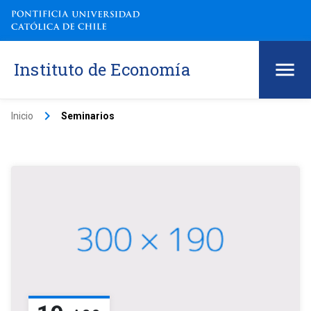
Instituto de Economía
keyboard_arrow_right
Inicio
Seminarios