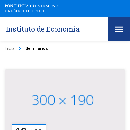
Instituto de Economía
keyboard_arrow_right
Inicio
Seminarios