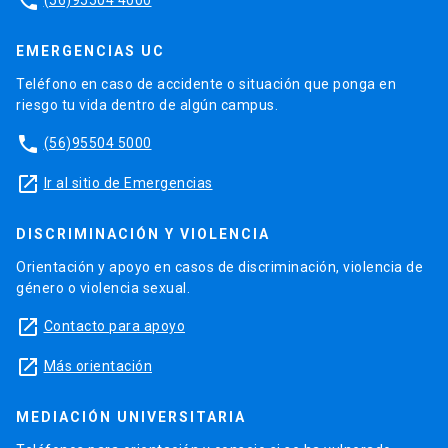
phone
EMERGENCIAS UC
Teléfono en caso de accidente o situación que ponga en
riesgo tu vida dentro de algún campus.
phone
(56)95504 5000
launch
Ir al sitio de Emergencias
DISCRIMINACIÓN Y VIOLENCIA
Orientación y apoyo en casos de discriminación, violencia de
género o violencia sexual.
launch
Contacto para apoyo
launch
Más orientación
MEDIACIÓN UNIVERSITARIA