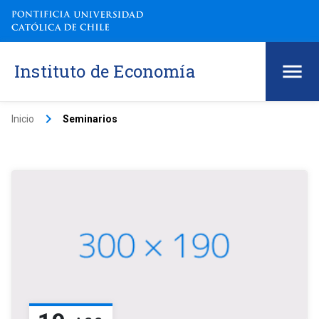
Instituto de Economía
keyboard_arrow_right
Inicio
Seminarios