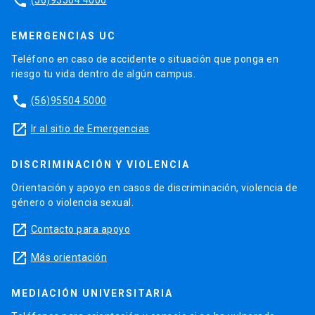
phone
EMERGENCIAS UC
Teléfono en caso de accidente o situación que ponga en
riesgo tu vida dentro de algún campus.
phone
(56)95504 5000
launch
Ir al sitio de Emergencias
DISCRIMINACIÓN Y VIOLENCIA
Orientación y apoyo en casos de discriminación, violencia de
género o violencia sexual.
launch
Contacto para apoyo
launch
Más orientación
MEDIACIÓN UNIVERSITARIA