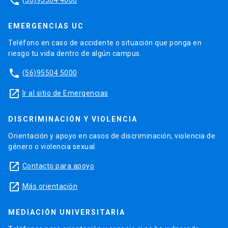
phone
EMERGENCIAS UC
Teléfono en caso de accidente o situación que ponga en
riesgo tu vida dentro de algún campus.
phone
(56)95504 5000
launch
Ir al sitio de Emergencias
DISCRIMINACIÓN Y VIOLENCIA
Orientación y apoyo en casos de discriminación, violencia de
género o violencia sexual.
launch
Contacto para apoyo
launch
Más orientación
MEDIACIÓN UNIVERSITARIA