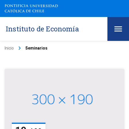
Instituto de Economía
keyboard_arrow_right
Inicio
Seminarios