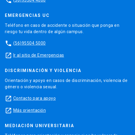
phone
EMERGENCIAS UC
Teléfono en caso de accidente o situación que ponga en
riesgo tu vida dentro de algún campus.
phone
(56)95504 5000
launch
Ir al sitio de Emergencias
DISCRIMINACIÓN Y VIOLENCIA
Orientación y apoyo en casos de discriminación, violencia de
género o violencia sexual.
launch
Contacto para apoyo
launch
Más orientación
MEDIACIÓN UNIVERSITARIA