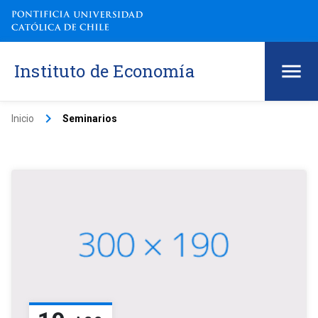
Instituto de Economía
keyboard_arrow_right
Inicio
Seminarios