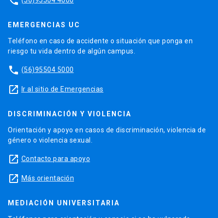
phone
EMERGENCIAS UC
Teléfono en caso de accidente o situación que ponga en
riesgo tu vida dentro de algún campus.
phone
(56)95504 5000
launch
Ir al sitio de Emergencias
DISCRIMINACIÓN Y VIOLENCIA
Orientación y apoyo en casos de discriminación, violencia de
género o violencia sexual.
launch
Contacto para apoyo
launch
Más orientación
MEDIACIÓN UNIVERSITARIA