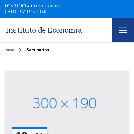
Instituto de Economía
keyboard_arrow_right
Inicio
Seminarios