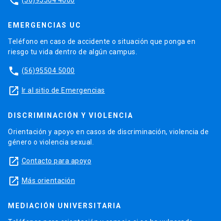
phone
EMERGENCIAS UC
Teléfono en caso de accidente o situación que ponga en
riesgo tu vida dentro de algún campus.
phone
(56)95504 5000
launch
Ir al sitio de Emergencias
DISCRIMINACIÓN Y VIOLENCIA
Orientación y apoyo en casos de discriminación, violencia de
género o violencia sexual.
launch
Contacto para apoyo
launch
Más orientación
MEDIACIÓN UNIVERSITARIA