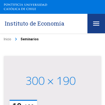
Instituto de Economía
keyboard_arrow_right
Inicio
Seminarios