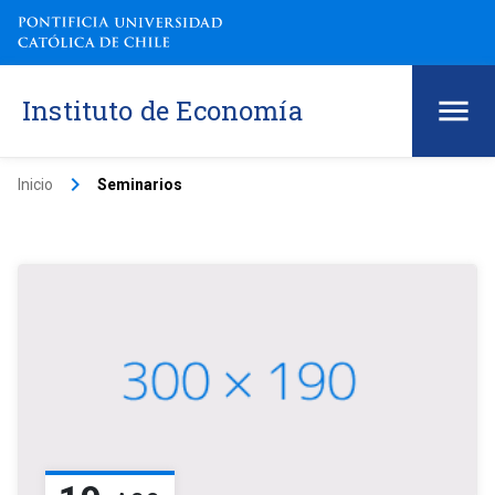
Instituto de Economía
keyboard_arrow_right
Inicio
Seminarios