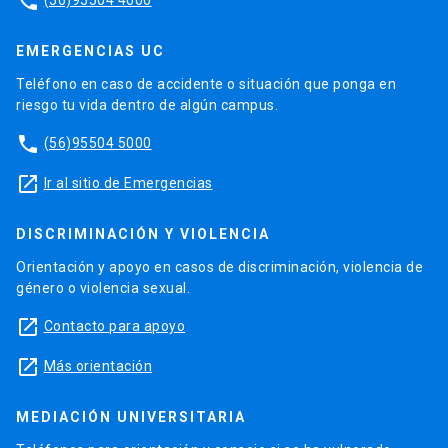
phone
EMERGENCIAS UC
Teléfono en caso de accidente o situación que ponga en
riesgo tu vida dentro de algún campus.
phone
(56)95504 5000
launch
Ir al sitio de Emergencias
DISCRIMINACIÓN Y VIOLENCIA
Orientación y apoyo en casos de discriminación, violencia de
género o violencia sexual.
launch
Contacto para apoyo
launch
Más orientación
MEDIACIÓN UNIVERSITARIA