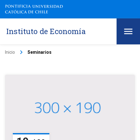
Instituto de Economía
keyboard_arrow_right
Inicio
Seminarios