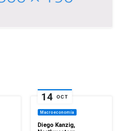
14
OCT
Macroeconomía
Diego Kanzig,