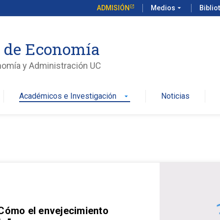
ADMISIÓN
Medios
arrow_drop_down
Biblio
o de Economía
nomía y Administración UC
Académicos e Investigación
Noticias
arrow_drop_down
 Cómo el envejecimiento