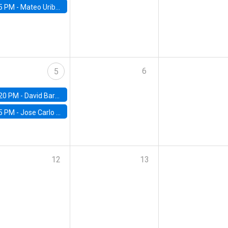
5 PM -
Mateo Uribe-Castro, Universidad de los Andes (Colombia)
6
5
20 PM -
David Bardey, Universidad de los Andes - CEDE
5 PM -
Jose Carlo Bermudez, UC (ME) & World Bank
12
13