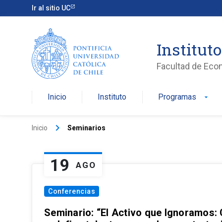
Ir al sitio UC
Institut
Facultad de Eco
Inicio
Instituto
Programas
arrow_drop_down
keyboard_arrow_right
Inicio
Seminarios
19
AGO
Conferencias
Seminario: “El Activo que Ignoramos: