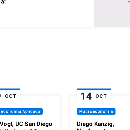
ia”
9
14
OCT
OCT
oeconomía Aplicada
Macroeconomía
Vogl, UC San Diego
Diego Kanzig,