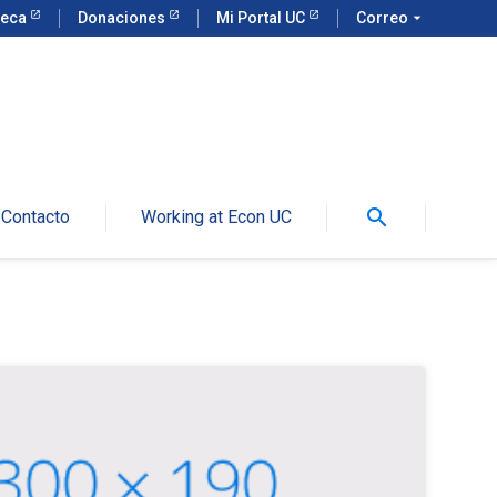
teca
Donaciones
Mi Portal UC
Correo
arrow_drop_down
search
Contacto
Working at Econ UC