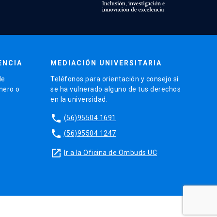
ENCIA
MEDIACIÓN UNIVERSITARIA
de
Teléfonos para orientación y consejo si
énero o
se ha vulnerado alguno de tus derechos
en la universidad.
phone
(56)95504 1691
phone
(56)95504 1247
launch
Ir a la Oficina de Ombuds UC