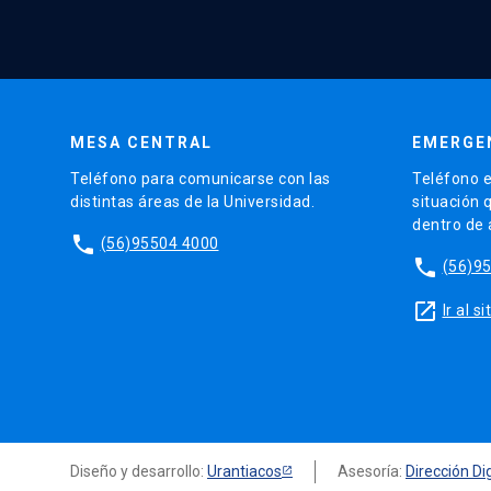
MESA CENTRAL
EMERGE
Teléfono para comunicarse con las
Teléfono e
distintas áreas de la Universidad.
situación 
dentro de
phone
(56)95504 4000
phone
(56)9
launch
Ir al 
Diseño y desarrollo:
Urantiacos
Asesoría:
Dirección Dig