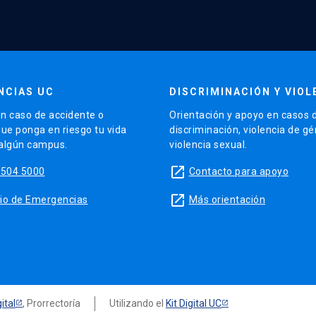
NCIAS UC
DISCRIMINACIÓN Y VIOL
n caso de accidente o
Orientación y apoyo en casos 
que ponga en riesgo tu vida
discriminación, violencia de g
 algún campus.
violencia sexual.
launch
5504 5000
Contacto para apoyo
launch
sitio de Emergencias
Más orientación
ital
, Prorrectoría
Utilizando el
Kit Digital UC