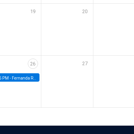
19
20
27
26
5 PM -
Fernanda Rojas Ampuero, University of Wisconsin-Madison