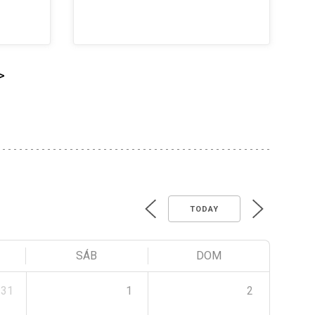
>
TODAY
SÁB
DOM
31
1
2