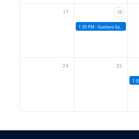
17
18
1:35 PM -
Gustavo González, Banco Central de Chile
24
25
1:3