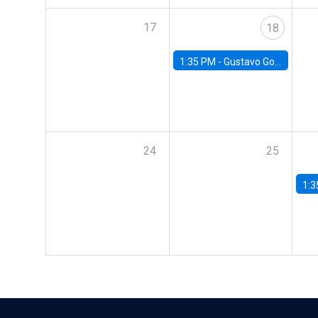
17
18
1:35 PM -
Gustavo González, Banco Central de Chile
24
25
1:3