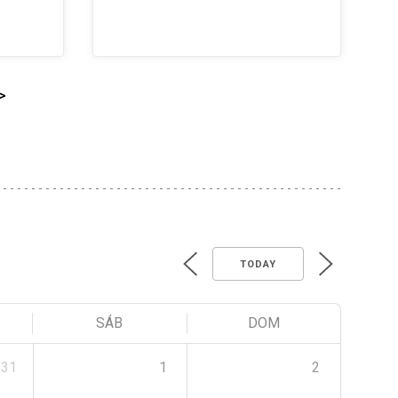
>
TODAY
SÁB
DOM
31
1
2