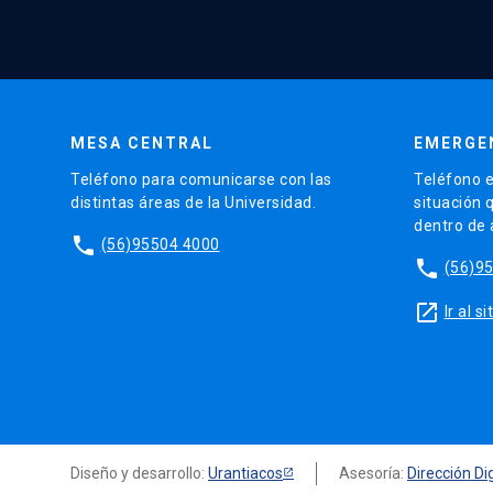
MESA CENTRAL
EMERGE
Teléfono para comunicarse con las
Teléfono e
distintas áreas de la Universidad.
situación 
dentro de
phone
(56)95504 4000
phone
(56)9
launch
Ir al 
Diseño y desarrollo:
Urantiacos
Asesoría:
Dirección Dig