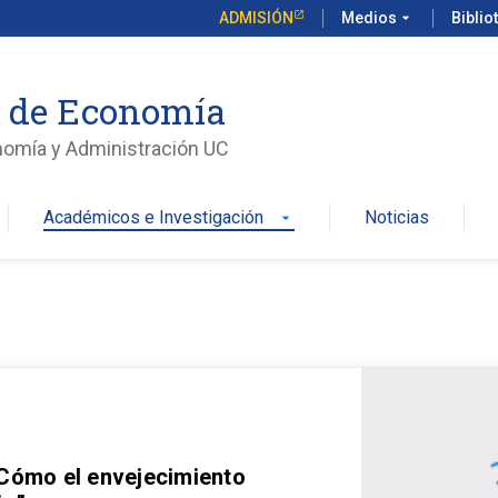
ADMISIÓN
Medios
arrow_drop_down
Biblio
o de Economía
nomía y Administración UC
Académicos e Investigación
Noticias
arrow_drop_down
 Cómo el envejecimiento