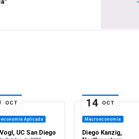
ia”
9
14
OCT
OCT
oeconomía Aplicada
Macroeconomía
Vogl, UC San Diego
Diego Kanzig,