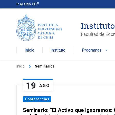
Ir al sitio UC
Institut
Facultad de Eco
Inicio
Instituto
Programas
arrow_drop_down
keyboard_arrow_right
Inicio
Seminarios
19
AGO
Conferencias
Seminario: “El Activo que Ignoramos: