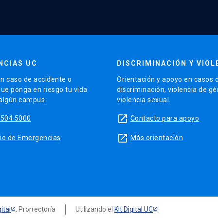
NCIAS UC
DISCRIMINACIÓN Y VIOL
n caso de accidente o
Orientación y apoyo en casos 
que ponga en riesgo tu vida
discriminación, violencia de g
 algún campus.
violencia sexual.
launch
5504 5000
Contacto para apoyo
launch
sitio de Emergencias
Más orientación
ital
, Prorrectoría
Utilizando el
Kit Digital UC