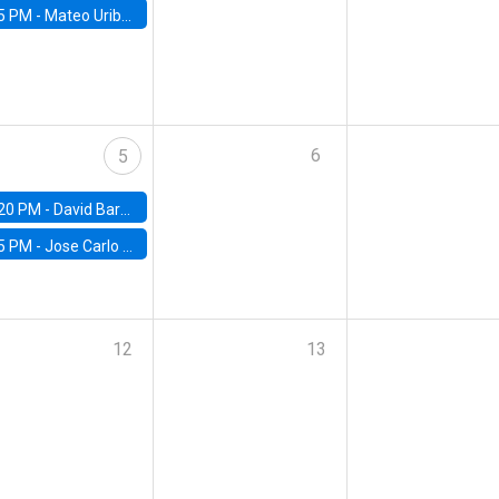
5 PM -
Mateo Uribe-Castro, Universidad de los Andes (Colombia)
6
5
20 PM -
David Bardey, Universidad de los Andes - CEDE
5 PM -
Jose Carlo Bermudez, UC (ME) & World Bank
12
13