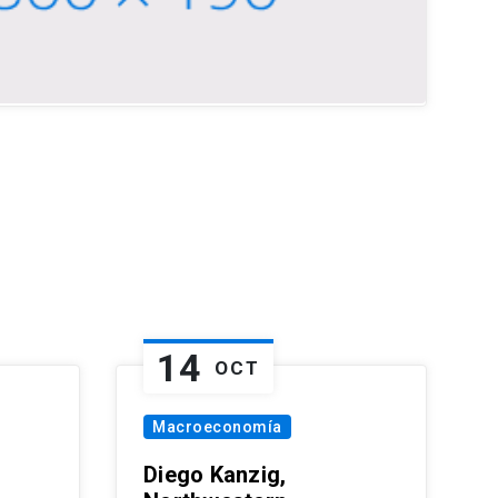
14
OCT
Macroeconomía
Diego Kanzig,