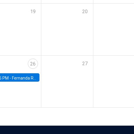
19
20
27
26
5 PM -
Fernanda Rojas Ampuero, University of Wisconsin-Madison