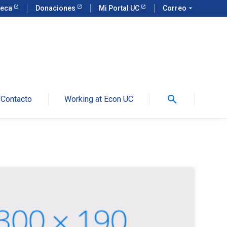
teca
Donaciones
Mi Portal UC
Correo
arrow_drop_down
search
Contacto
Working at Econ UC