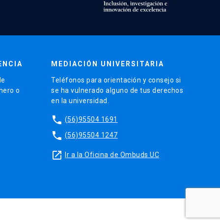
ENCIA
MEDIACIÓN UNIVERSITARIA
de
Teléfonos para orientación y consejo si
énero o
se ha vulnerado alguno de tus derechos
en la universidad.
phone
(56)95504 1691
phone
(56)95504 1247
launch
Ir a la Oficina de Ombuds UC