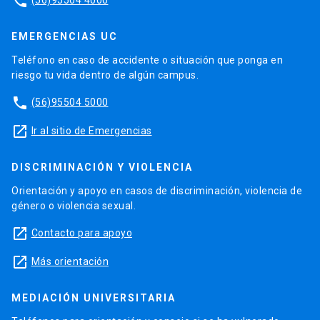
phone
EMERGENCIAS UC
Teléfono en caso de accidente o situación que ponga en
riesgo tu vida dentro de algún campus.
phone
(56)95504 5000
launch
Ir al sitio de Emergencias
DISCRIMINACIÓN Y VIOLENCIA
Orientación y apoyo en casos de discriminación, violencia de
género o violencia sexual.
launch
Contacto para apoyo
launch
Más orientación
MEDIACIÓN UNIVERSITARIA