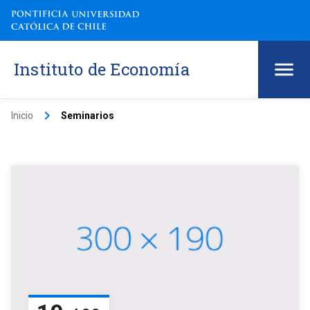
Instituto de Economía
keyboard_arrow_right
Inicio
Seminarios