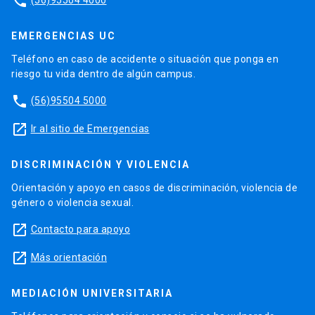
phone
EMERGENCIAS UC
Teléfono en caso de accidente o situación que ponga en
riesgo tu vida dentro de algún campus.
phone
(56)95504 5000
launch
Ir al sitio de Emergencias
DISCRIMINACIÓN Y VIOLENCIA
Orientación y apoyo en casos de discriminación, violencia de
género o violencia sexual.
launch
Contacto para apoyo
launch
Más orientación
MEDIACIÓN UNIVERSITARIA