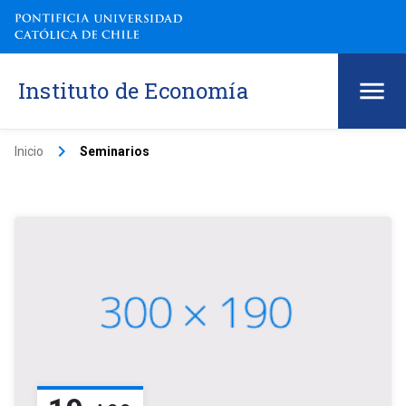
Instituto de Economía
keyboard_arrow_right
Inicio
Seminarios