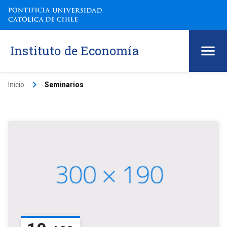
Instituto de Economía
keyboard_arrow_right
Inicio
Seminarios