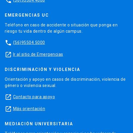
phone
EMERGENCIAS UC
Teléfono en caso de accidente o situación que ponga en
riesgo tu vida dentro de algún campus.
phone
(56)95504 5000
launch
Ir al sitio de Emergencias
DISCRIMINACIÓN Y VIOLENCIA
Orientación y apoyo en casos de discriminación, violencia de
género o violencia sexual.
launch
Contacto para apoyo
launch
Más orientación
MEDIACIÓN UNIVERSITARIA