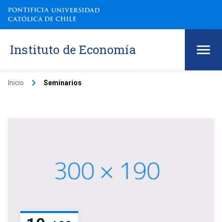
Instituto de Economía
keyboard_arrow_right
Inicio
Seminarios