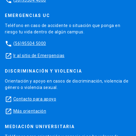
phone
EMERGENCIAS UC
Teléfono en caso de accidente o situación que ponga en
riesgo tu vida dentro de algún campus.
phone
(56)95504 5000
launch
Ir al sitio de Emergencias
DISCRIMINACIÓN Y VIOLENCIA
Orientación y apoyo en casos de discriminación, violencia de
género o violencia sexual.
launch
Contacto para apoyo
launch
Más orientación
MEDIACIÓN UNIVERSITARIA