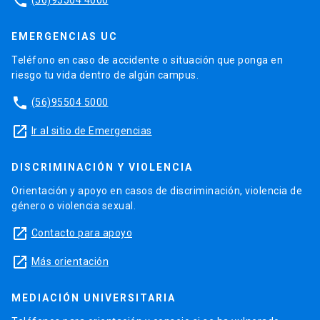
phone
EMERGENCIAS UC
Teléfono en caso de accidente o situación que ponga en
riesgo tu vida dentro de algún campus.
phone
(56)95504 5000
launch
Ir al sitio de Emergencias
DISCRIMINACIÓN Y VIOLENCIA
Orientación y apoyo en casos de discriminación, violencia de
género o violencia sexual.
launch
Contacto para apoyo
launch
Más orientación
MEDIACIÓN UNIVERSITARIA