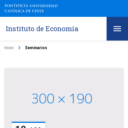
Instituto de Economía
keyboard_arrow_right
Inicio
Seminarios