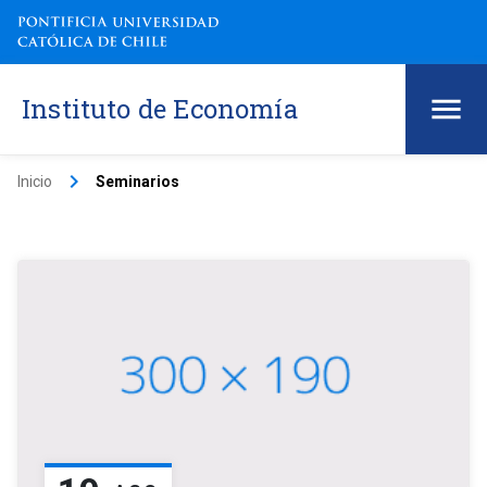
Instituto de Economía
keyboard_arrow_right
Inicio
Seminarios