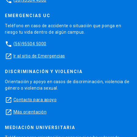
phone
EMERGENCIAS UC
Teléfono en caso de accidente o situación que ponga en
riesgo tu vida dentro de algún campus.
phone
(56)95504 5000
launch
Ir al sitio de Emergencias
DISCRIMINACIÓN Y VIOLENCIA
Orientación y apoyo en casos de discriminación, violencia de
género o violencia sexual.
launch
Contacto para apoyo
launch
Más orientación
MEDIACIÓN UNIVERSITARIA