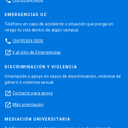
phone
EMERGENCIAS UC
Teléfono en caso de accidente o situación que ponga en
riesgo tu vida dentro de algún campus.
phone
(56)95504 5000
launch
Ir al sitio de Emergencias
DISCRIMINACIÓN Y VIOLENCIA
Orientación y apoyo en casos de discriminación, violencia de
género o violencia sexual.
launch
Contacto para apoyo
launch
Más orientación
MEDIACIÓN UNIVERSITARIA