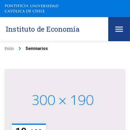
Instituto de Economía
keyboard_arrow_right
Inicio
Seminarios