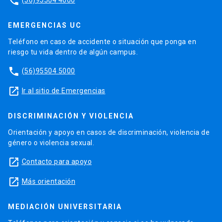
phone
EMERGENCIAS UC
Teléfono en caso de accidente o situación que ponga en
riesgo tu vida dentro de algún campus.
phone
(56)95504 5000
launch
Ir al sitio de Emergencias
DISCRIMINACIÓN Y VIOLENCIA
Orientación y apoyo en casos de discriminación, violencia de
género o violencia sexual.
launch
Contacto para apoyo
launch
Más orientación
MEDIACIÓN UNIVERSITARIA