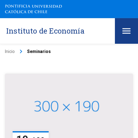
Instituto de Economía
keyboard_arrow_right
Inicio
Seminarios