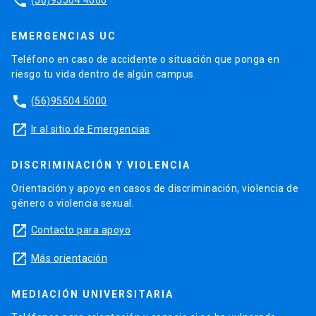
phone
EMERGENCIAS UC
Teléfono en caso de accidente o situación que ponga en
riesgo tu vida dentro de algún campus.
phone
(56)95504 5000
launch
Ir al sitio de Emergencias
DISCRIMINACIÓN Y VIOLENCIA
Orientación y apoyo en casos de discriminación, violencia de
género o violencia sexual.
launch
Contacto para apoyo
launch
Más orientación
MEDIACIÓN UNIVERSITARIA