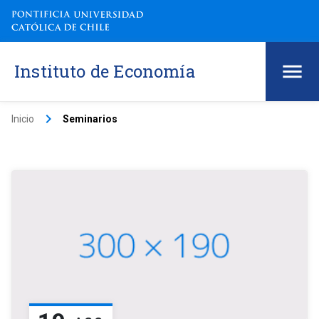
Instituto de Economía
keyboard_arrow_right
Inicio
Seminarios