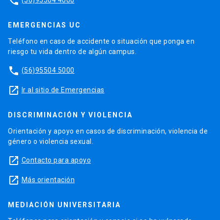
phone
EMERGENCIAS UC
Teléfono en caso de accidente o situación que ponga en
riesgo tu vida dentro de algún campus.
phone
(56)95504 5000
launch
Ir al sitio de Emergencias
DISCRIMINACIÓN Y VIOLENCIA
Orientación y apoyo en casos de discriminación, violencia de
género o violencia sexual.
launch
Contacto para apoyo
launch
Más orientación
MEDIACIÓN UNIVERSITARIA