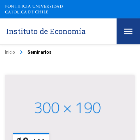
Instituto de Economía
keyboard_arrow_right
Inicio
Seminarios