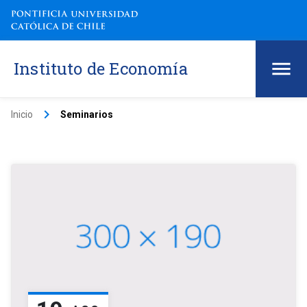
Instituto de Economía
keyboard_arrow_right
Inicio
Seminarios