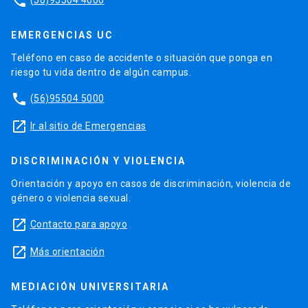
phone
EMERGENCIAS UC
Teléfono en caso de accidente o situación que ponga en
riesgo tu vida dentro de algún campus.
phone
(56)95504 5000
launch
Ir al sitio de Emergencias
DISCRIMINACIÓN Y VIOLENCIA
Orientación y apoyo en casos de discriminación, violencia de
género o violencia sexual.
launch
Contacto para apoyo
launch
Más orientación
MEDIACIÓN UNIVERSITARIA