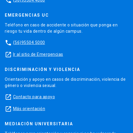
phone
EMERGENCIAS UC
Teléfono en caso de accidente o situación que ponga en
riesgo tu vida dentro de algún campus.
phone
(56)95504 5000
launch
Ir al sitio de Emergencias
DISCRIMINACIÓN Y VIOLENCIA
Orientación y apoyo en casos de discriminación, violencia de
género o violencia sexual.
launch
Contacto para apoyo
launch
Más orientación
MEDIACIÓN UNIVERSITARIA