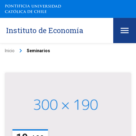
Instituto de Economía
keyboard_arrow_right
Inicio
Seminarios