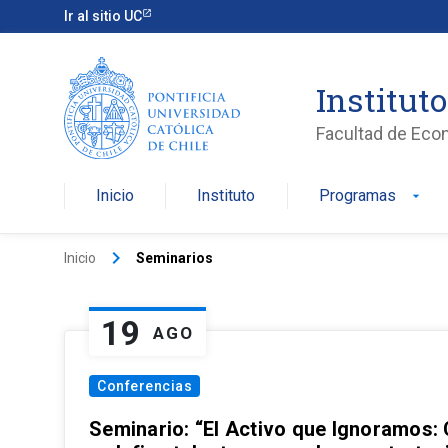
Ir al sitio UC
Institut
Facultad de Eco
Inicio
Instituto
Programas
arrow_drop_down
keyboard_arrow_right
Inicio
Seminarios
19
AGO
Conferencias
Seminario: “El Activo que Ignoramos: