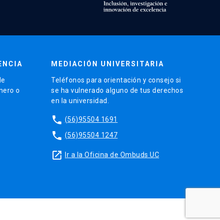
ENCIA
MEDIACIÓN UNIVERSITARIA
de
Teléfonos para orientación y consejo si
énero o
se ha vulnerado alguno de tus derechos
en la universidad.
phone
(56)95504 1691
phone
(56)95504 1247
launch
Ir a la Oficina de Ombuds UC