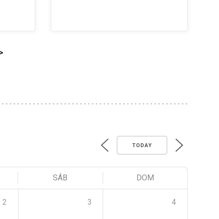
>
TODAY
SÁB
DOM
2
3
4