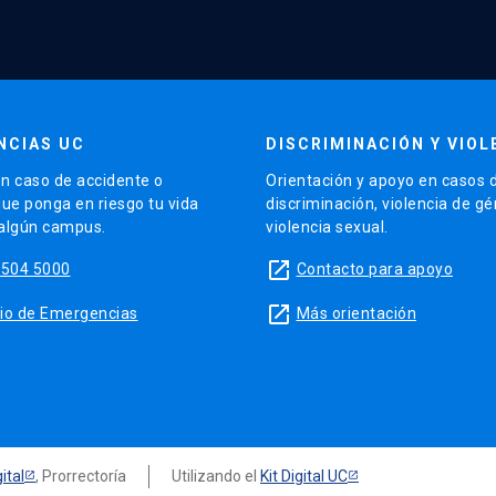
NCIAS UC
DISCRIMINACIÓN Y VIOL
n caso de accidente o
Orientación y apoyo en casos 
que ponga en riesgo tu vida
discriminación, violencia de g
 algún campus.
violencia sexual.
launch
5504 5000
Contacto para apoyo
launch
sitio de Emergencias
Más orientación
ital
, Prorrectoría
Utilizando el
Kit Digital UC