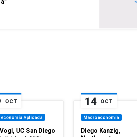
ia”
9
14
OCT
OCT
oeconomía Aplicada
Macroeconomía
Vogl, UC San Diego
Diego Kanzig,