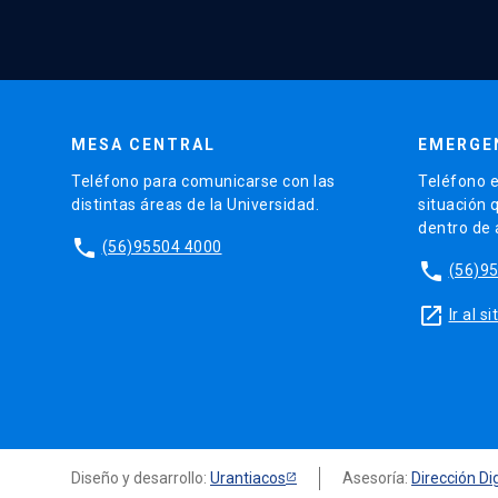
MESA CENTRAL
EMERGE
Teléfono para comunicarse con las
Teléfono e
distintas áreas de la Universidad.
situación 
dentro de
phone
(56)95504 4000
phone
(56)9
launch
Ir al 
Diseño y desarrollo:
Urantiacos
Asesoría:
Dirección Dig