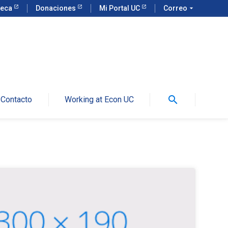
teca
Donaciones
Mi Portal UC
Correo
arrow_drop_down
search
Contacto
Working at Econ UC