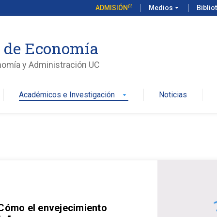
ADMISIÓN
Medios
arrow_drop_down
Biblio
o de Economía
nomía y Administración UC
Académicos e Investigación
Noticias
arrow_drop_down
 Cómo el envejecimiento