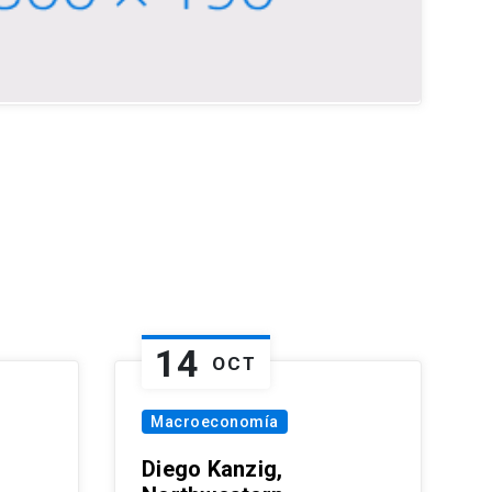
14
OCT
Macroeconomía
Diego Kanzig,