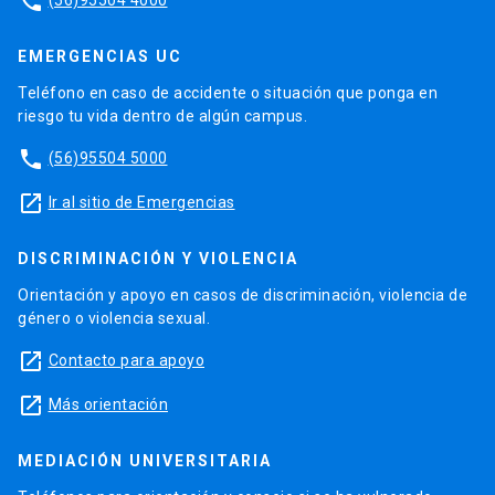
phone
EMERGENCIAS UC
Teléfono en caso de accidente o situación que ponga en
riesgo tu vida dentro de algún campus.
phone
(56)95504 5000
launch
Ir al sitio de Emergencias
DISCRIMINACIÓN Y VIOLENCIA
Orientación y apoyo en casos de discriminación, violencia de
género o violencia sexual.
launch
Contacto para apoyo
launch
Más orientación
MEDIACIÓN UNIVERSITARIA