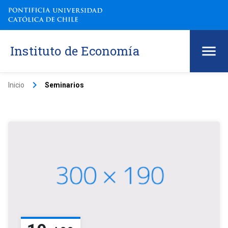
Instituto de Economía
keyboard_arrow_right
Inicio
Seminarios