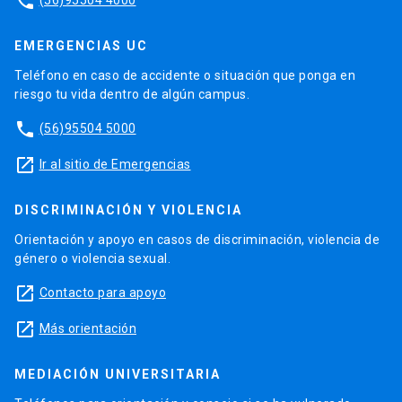
phone
EMERGENCIAS UC
Teléfono en caso de accidente o situación que ponga en
riesgo tu vida dentro de algún campus.
phone
(56)95504 5000
launch
Ir al sitio de Emergencias
DISCRIMINACIÓN Y VIOLENCIA
Orientación y apoyo en casos de discriminación, violencia de
género o violencia sexual.
launch
Contacto para apoyo
launch
Más orientación
MEDIACIÓN UNIVERSITARIA