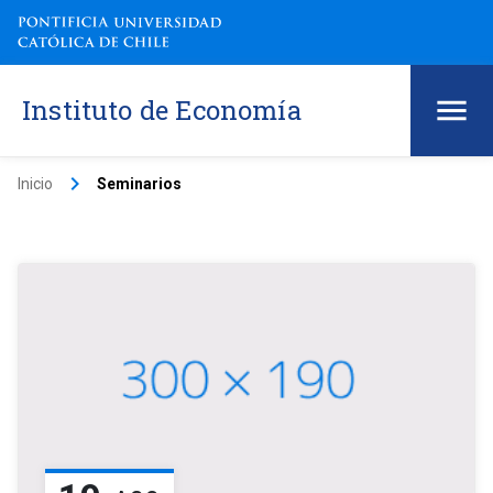
Instituto de Economía
keyboard_arrow_right
Inicio
Seminarios