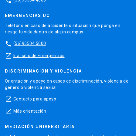
phone
EMERGENCIAS UC
Teléfono en caso de accidente o situación que ponga en
riesgo tu vida dentro de algún campus.
phone
(56)95504 5000
launch
Ir al sitio de Emergencias
DISCRIMINACIÓN Y VIOLENCIA
Orientación y apoyo en casos de discriminación, violencia de
género o violencia sexual.
launch
Contacto para apoyo
launch
Más orientación
MEDIACIÓN UNIVERSITARIA