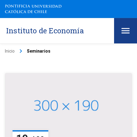
Instituto de Economía
keyboard_arrow_right
Inicio
Seminarios