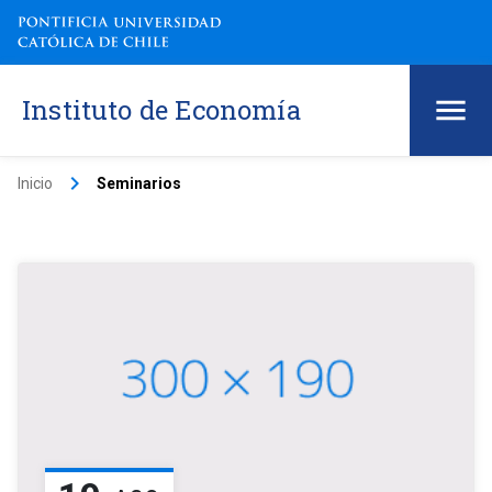
Instituto de Economía
keyboard_arrow_right
Inicio
Seminarios