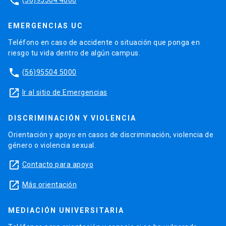
phone
EMERGENCIAS UC
Teléfono en caso de accidente o situación que ponga en
riesgo tu vida dentro de algún campus.
phone
(56)95504 5000
launch
Ir al sitio de Emergencias
DISCRIMINACIÓN Y VIOLENCIA
Orientación y apoyo en casos de discriminación, violencia de
género o violencia sexual.
launch
Contacto para apoyo
launch
Más orientación
MEDIACIÓN UNIVERSITARIA