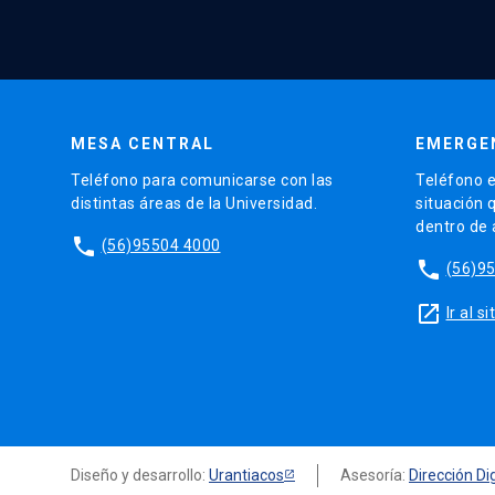
MESA CENTRAL
EMERGE
Teléfono para comunicarse con las
Teléfono e
distintas áreas de la Universidad.
situación 
dentro de
phone
(56)95504 4000
phone
(56)9
launch
Ir al 
Diseño y desarrollo:
Urantiacos
Asesoría:
Dirección Dig