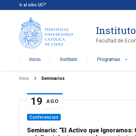
Ir al sitio UC
Institut
Facultad de Eco
Inicio
Instituto
Programas
arrow_drop_down
keyboard_arrow_right
Inicio
Seminarios
19
AGO
Conferencias
Seminario: “El Activo que Ignoramos: