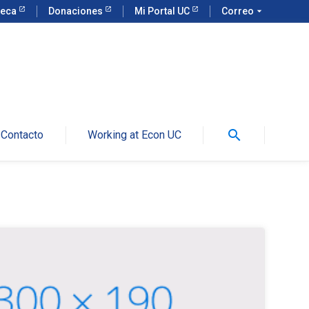
teca
Donaciones
Mi Portal UC
Correo
arrow_drop_down
search
Contacto
Working at Econ UC