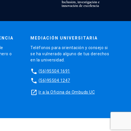
ENCIA
MEDIACIÓN UNIVERSITARIA
de
Teléfonos para orientación y consejo si
énero o
se ha vulnerado alguno de tus derechos
en la universidad.
phone
(56)95504 1691
phone
(56)95504 1247
launch
Ir a la Oficina de Ombuds UC