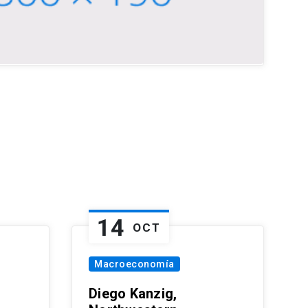
14
OCT
Macroeconomía
Diego Kanzig,