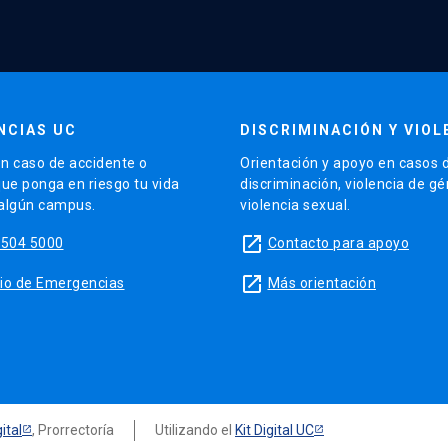
NCIAS UC
DISCRIMINACIÓN Y VIOL
n caso de accidente o
Orientación y apoyo en casos 
que ponga en riesgo tu vida
discriminación, violencia de g
 algún campus.
violencia sexual.
launch
5504 5000
Contacto para apoyo
launch
sitio de Emergencias
Más orientación
ital
, Prorrectoría
Utilizando el
Kit Digital UC