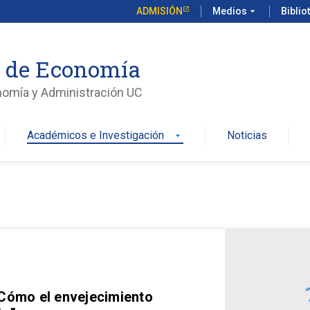
ADMISIÓN
Medios
arrow_drop_down
Biblio
o de Economía
nomía y Administración UC
Académicos e Investigación
Noticias
arrow_drop_down
 Cómo el envejecimiento