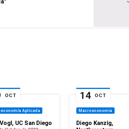
ia”
9
14
OCT
OCT
oeconomía Aplicada
Macroeconomía
Vogl, UC San Diego
Diego Kanzig,