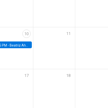
11
10
5 PM -
Beatriz Ahumada, PhD candidate, Universidad de Pittsburgh
17
18