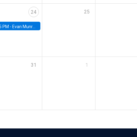
25
24
5 PM -
Evan Munro, Neyman Visiting Assistant Professor in the Department of Statistics at UC Berkeley
31
1