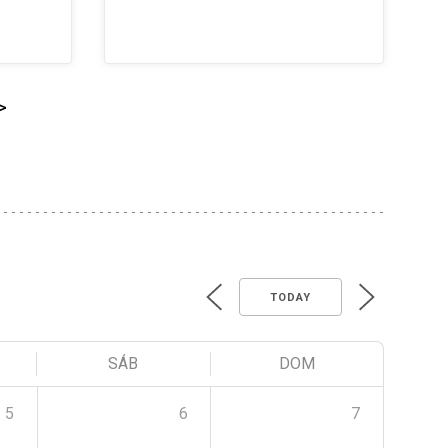
>
TODAY
SÁB
DOM
5
6
7