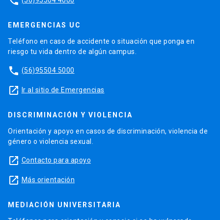
phone
EMERGENCIAS UC
Teléfono en caso de accidente o situación que ponga en
riesgo tu vida dentro de algún campus.
phone
(56)95504 5000
launch
Ir al sitio de Emergencias
DISCRIMINACIÓN Y VIOLENCIA
Orientación y apoyo en casos de discriminación, violencia de
género o violencia sexual.
launch
Contacto para apoyo
launch
Más orientación
MEDIACIÓN UNIVERSITARIA