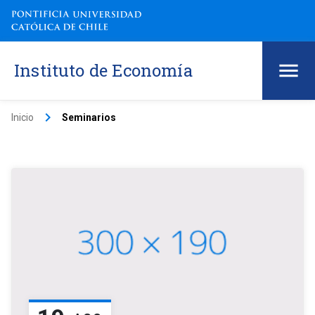
Instituto de Economía
keyboard_arrow_right
Inicio
Seminarios