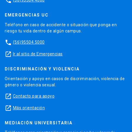
phone
EMERGENCIAS UC
Teléfono en caso de accidente o situación que ponga en
riesgo tu vida dentro de algún campus.
phone
(56)95504 5000
launch
Ir al sitio de Emergencias
DISCRIMINACIÓN Y VIOLENCIA
Orientación y apoyo en casos de discriminación, violencia de
género o violencia sexual.
launch
Contacto para apoyo
launch
Más orientación
MEDIACIÓN UNIVERSITARIA