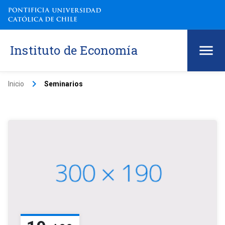
Instituto de Economía
keyboard_arrow_right
Inicio
Seminarios