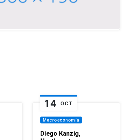
14
OCT
Macroeconomía
Diego Kanzig,