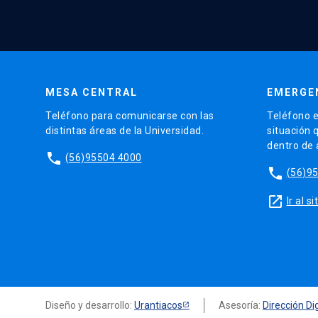
MESA CENTRAL
EMERGE
Teléfono para comunicarse con las
Teléfono e
distintas áreas de la Universidad.
situación 
dentro de
phone
(56)95504 4000
phone
(56)9
launch
Ir al 
Diseño y desarrollo:
Urantiacos
Asesoría:
Dirección Dig