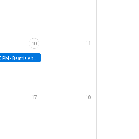
11
10
5 PM -
Beatriz Ahumada, PhD candidate, Universidad de Pittsburgh
17
18