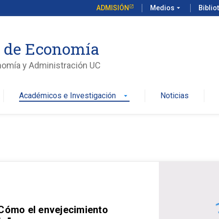
ADMISIÓN
Medios
arrow_drop_down
Biblio
o de Economía
nomía y Administración UC
Académicos e Investigación
Noticias
arrow_drop_down
 Cómo el envejecimiento