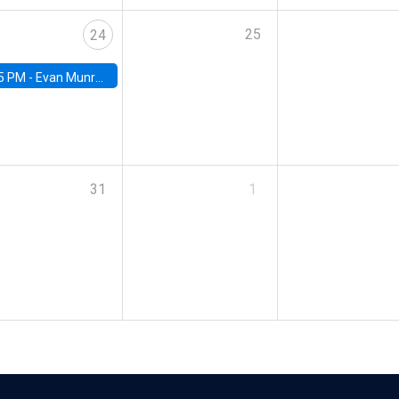
25
24
5 PM -
Evan Munro, Neyman Visiting Assistant Professor in the Department of Statistics at UC Berkeley
31
1