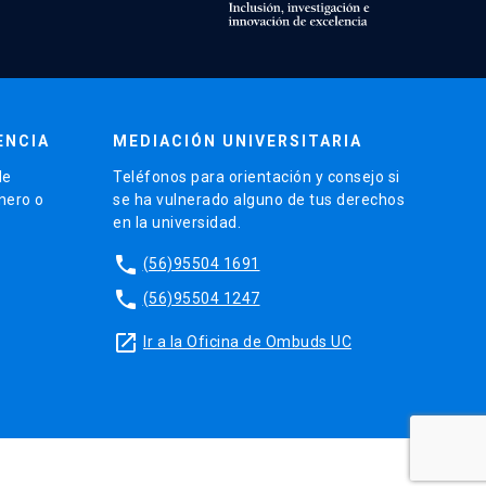
ENCIA
MEDIACIÓN UNIVERSITARIA
de
Teléfonos para orientación y consejo si
énero o
se ha vulnerado alguno de tus derechos
en la universidad.
phone
(56)95504 1691
phone
(56)95504 1247
launch
Ir a la Oficina de Ombuds UC