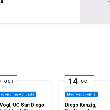
ia”
9
14
OCT
OCT
oeconomía Aplicada
Macroeconomía
Vogl, UC San Diego
Diego Kanzig,