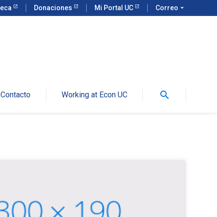
teca
Donaciones
Mi Portal UC
Correo
arrow_drop_down
search
Contacto
Working at Econ UC