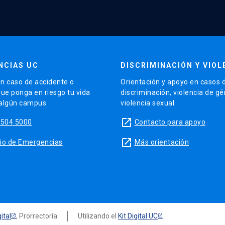
NCIAS UC
DISCRIMINACIÓN Y VIOL
n caso de accidente o
Orientación y apoyo en casos 
que ponga en riesgo tu vida
discriminación, violencia de g
 algún campus.
violencia sexual.
launch
5504 5000
Contacto para apoyo
launch
sitio de Emergencias
Más orientación
ital
, Prorrectoría
Utilizando el
Kit Digital UC