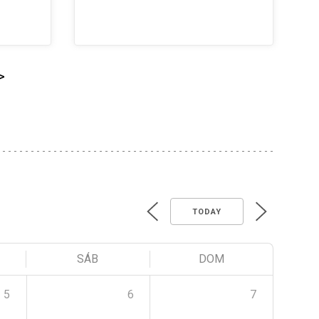
>
TODAY
SÁB
DOM
5
6
7