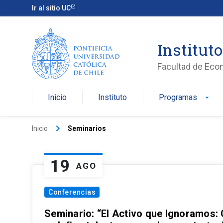
Ir al sitio UC
Institut
Facultad de Eco
Inicio
Instituto
Programas
arrow_drop_down
keyboard_arrow_right
Inicio
Seminarios
19
AGO
Conferencias
Seminario: “El Activo que Ignoramos: