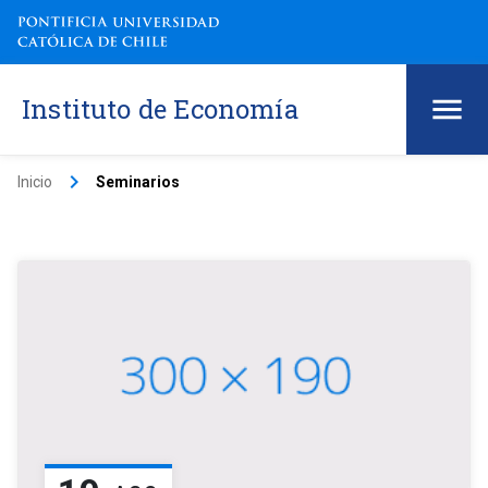
Instituto de Economía
keyboard_arrow_right
Inicio
Seminarios