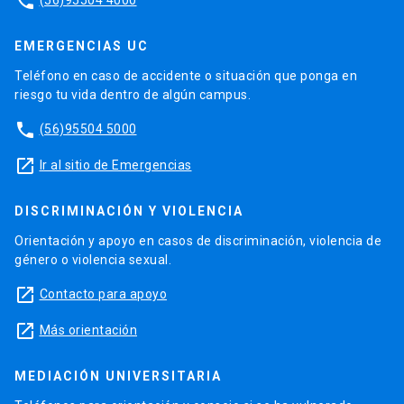
phone
EMERGENCIAS UC
Teléfono en caso de accidente o situación que ponga en
riesgo tu vida dentro de algún campus.
phone
(56)95504 5000
launch
Ir al sitio de Emergencias
DISCRIMINACIÓN Y VIOLENCIA
Orientación y apoyo en casos de discriminación, violencia de
género o violencia sexual.
launch
Contacto para apoyo
launch
Más orientación
MEDIACIÓN UNIVERSITARIA