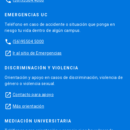
phone
EMERGENCIAS UC
Teléfono en caso de accidente o situación que ponga en
riesgo tu vida dentro de algún campus.
phone
(56)95504 5000
launch
Ir al sitio de Emergencias
DISCRIMINACIÓN Y VIOLENCIA
Orientación y apoyo en casos de discriminación, violencia de
género o violencia sexual.
launch
Contacto para apoyo
launch
Más orientación
MEDIACIÓN UNIVERSITARIA