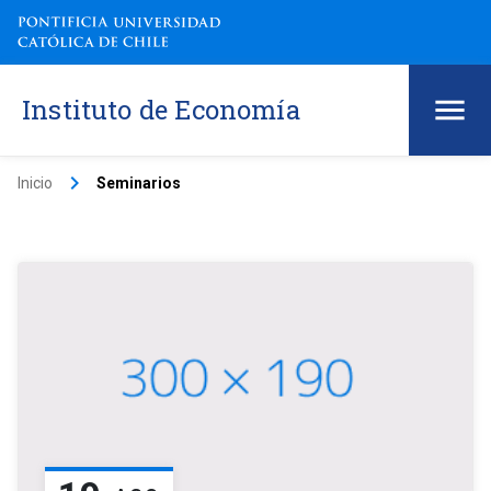
Instituto de Economía
keyboard_arrow_right
Inicio
Seminarios