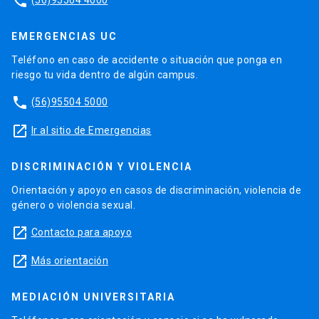
phone
EMERGENCIAS UC
Teléfono en caso de accidente o situación que ponga en
riesgo tu vida dentro de algún campus.
phone
(56)95504 5000
launch
Ir al sitio de Emergencias
DISCRIMINACIÓN Y VIOLENCIA
Orientación y apoyo en casos de discriminación, violencia de
género o violencia sexual.
launch
Contacto para apoyo
launch
Más orientación
MEDIACIÓN UNIVERSITARIA