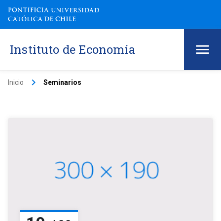
Instituto de Economía
keyboard_arrow_right
Inicio
Seminarios