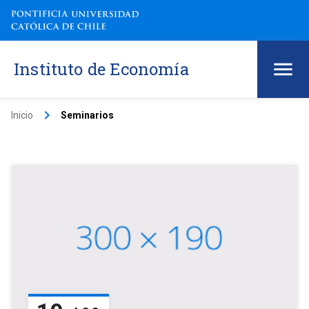
Instituto de Economía
keyboard_arrow_right
Inicio
Seminarios