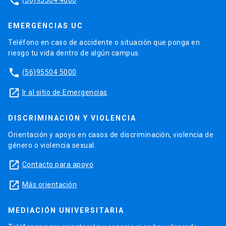
phone
EMERGENCIAS UC
Teléfono en caso de accidente o situación que ponga en
riesgo tu vida dentro de algún campus.
phone
(56)95504 5000
launch
Ir al sitio de Emergencias
DISCRIMINACIÓN Y VIOLENCIA
Orientación y apoyo en casos de discriminación, violencia de
género o violencia sexual.
launch
Contacto para apoyo
launch
Más orientación
MEDIACIÓN UNIVERSITARIA