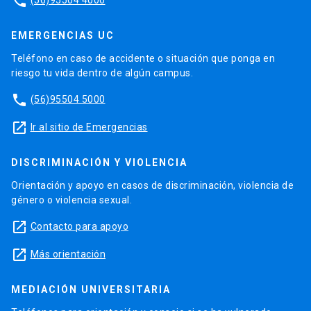
phone
EMERGENCIAS UC
Teléfono en caso de accidente o situación que ponga en
riesgo tu vida dentro de algún campus.
phone
(56)95504 5000
launch
Ir al sitio de Emergencias
DISCRIMINACIÓN Y VIOLENCIA
Orientación y apoyo en casos de discriminación, violencia de
género o violencia sexual.
launch
Contacto para apoyo
launch
Más orientación
MEDIACIÓN UNIVERSITARIA