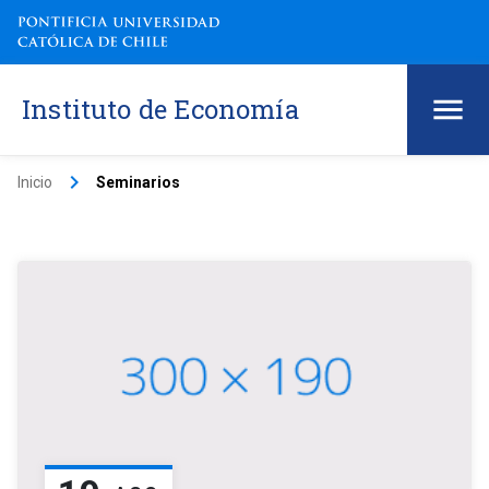
Instituto de Economía
keyboard_arrow_right
Inicio
Seminarios