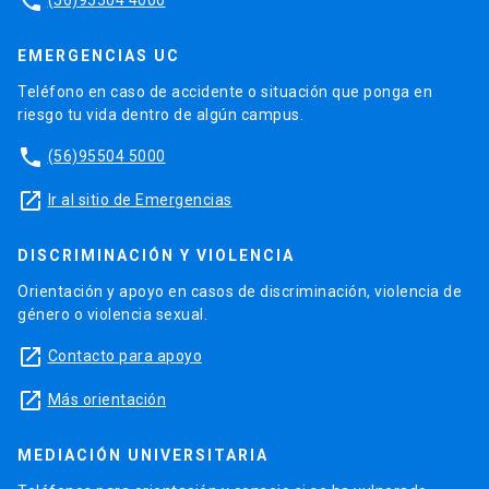
phone
EMERGENCIAS UC
Teléfono en caso de accidente o situación que ponga en
riesgo tu vida dentro de algún campus.
phone
(56)95504 5000
launch
Ir al sitio de Emergencias
DISCRIMINACIÓN Y VIOLENCIA
Orientación y apoyo en casos de discriminación, violencia de
género o violencia sexual.
launch
Contacto para apoyo
launch
Más orientación
MEDIACIÓN UNIVERSITARIA