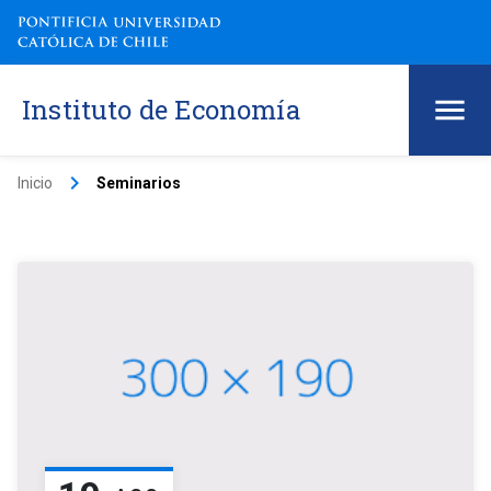
Instituto de Economía
keyboard_arrow_right
Inicio
Seminarios