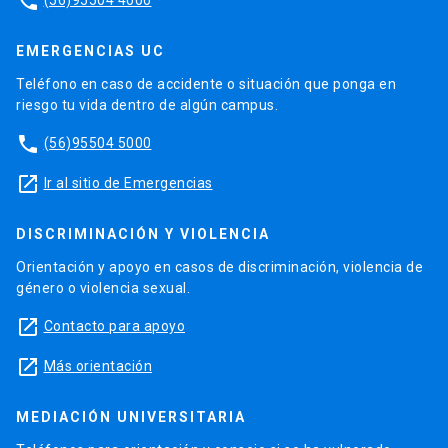
phone
EMERGENCIAS UC
Teléfono en caso de accidente o situación que ponga en
riesgo tu vida dentro de algún campus.
phone
(56)95504 5000
launch
Ir al sitio de Emergencias
DISCRIMINACIÓN Y VIOLENCIA
Orientación y apoyo en casos de discriminación, violencia de
género o violencia sexual.
launch
Contacto para apoyo
launch
Más orientación
MEDIACIÓN UNIVERSITARIA