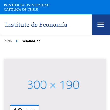
Instituto de Economía
keyboard_arrow_right
Inicio
Seminarios