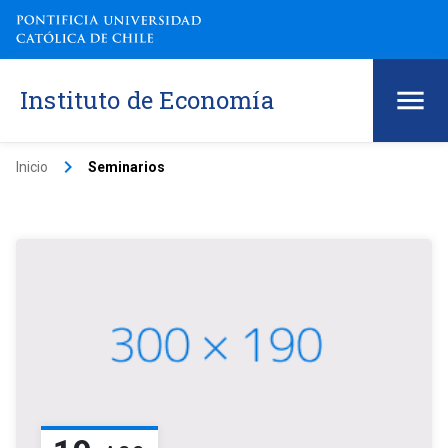
Instituto de Economía
keyboard_arrow_right
Inicio
Seminarios