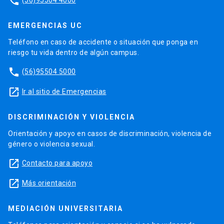
phone
EMERGENCIAS UC
Teléfono en caso de accidente o situación que ponga en
riesgo tu vida dentro de algún campus.
phone
(56)95504 5000
launch
Ir al sitio de Emergencias
DISCRIMINACIÓN Y VIOLENCIA
Orientación y apoyo en casos de discriminación, violencia de
género o violencia sexual.
launch
Contacto para apoyo
launch
Más orientación
MEDIACIÓN UNIVERSITARIA