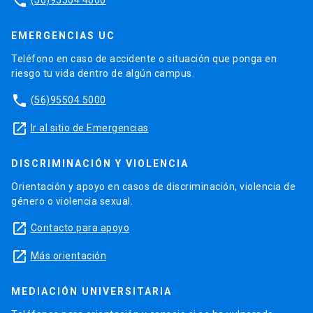
phone
EMERGENCIAS UC
Teléfono en caso de accidente o situación que ponga en
riesgo tu vida dentro de algún campus.
phone
(56)95504 5000
launch
Ir al sitio de Emergencias
DISCRIMINACIÓN Y VIOLENCIA
Orientación y apoyo en casos de discriminación, violencia de
género o violencia sexual.
launch
Contacto para apoyo
launch
Más orientación
MEDIACIÓN UNIVERSITARIA