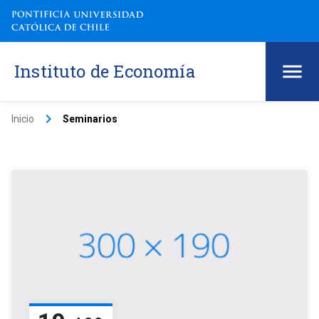
Instituto de Economía
keyboard_arrow_right
Inicio
Seminarios