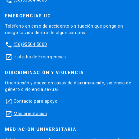
phone
EMERGENCIAS UC
Teléfono en caso de accidente o situación que ponga en
riesgo tu vida dentro de algún campus.
phone
(56)95504 5000
launch
Ir al sitio de Emergencias
DISCRIMINACIÓN Y VIOLENCIA
Orientación y apoyo en casos de discriminación, violencia de
género o violencia sexual.
launch
Contacto para apoyo
launch
Más orientación
MEDIACIÓN UNIVERSITARIA