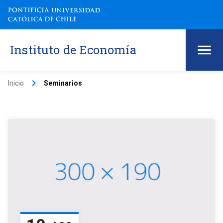
Instituto de Economía
keyboard_arrow_right
Inicio
Seminarios