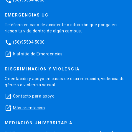
phone
EMERGENCIAS UC
Teléfono en caso de accidente o situación que ponga en
riesgo tu vida dentro de algún campus.
phone
(56)95504 5000
launch
Ir al sitio de Emergencias
DISCRIMINACIÓN Y VIOLENCIA
Orientación y apoyo en casos de discriminación, violencia de
género o violencia sexual.
launch
Contacto para apoyo
launch
Más orientación
MEDIACIÓN UNIVERSITARIA