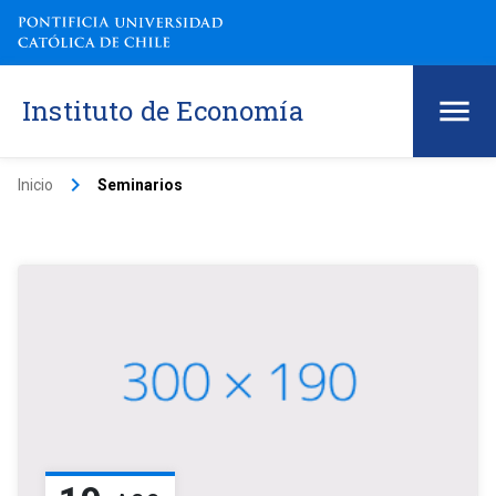
Instituto de Economía
keyboard_arrow_right
Inicio
Seminarios