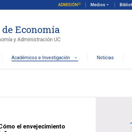
ADMISIÓN
Medios
arrow_drop_down
Biblio
o de Economía
nomía y Administración UC
Académicos e Investigación
Noticias
arrow_drop_down
 Cómo el envejecimiento