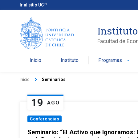
Ir al sitio UC
Institut
Facultad de Eco
Inicio
Instituto
Programas
arrow_drop_down
keyboard_arrow_right
Inicio
Seminarios
19
AGO
Conferencias
Seminario: “El Activo que Ignoramos: