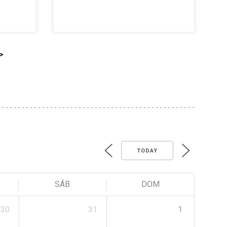
>
TODAY
SÁB
DOM
30
31
1