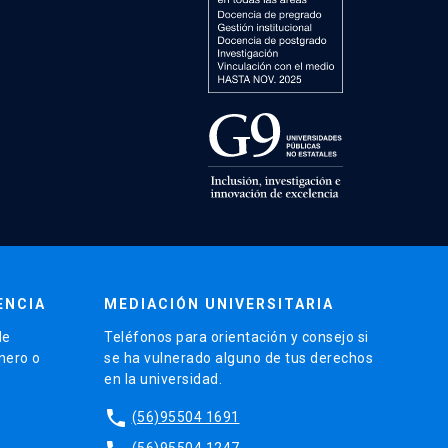
ENCIA
MEDIACIÓN UNIVERSITARIA
de
Teléfonos para orientación y consejo si
énero o
se ha vulnerado alguno de tus derechos
en la universidad.
phone
(56)95504 1691