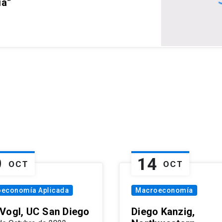
ia”
9
14
OCT
OCT
oeconomía Aplicada
Macroeconomía
Vogl, UC San Diego
Diego Kanzig,