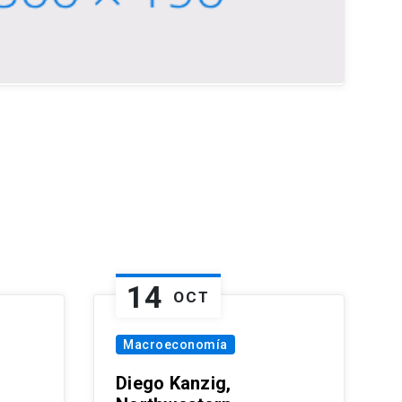
14
OCT
Macroeconomía
Diego Kanzig,