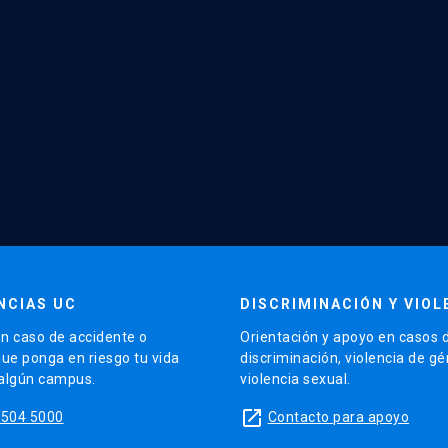
NCIAS UC
DISCRIMINACIÓN Y VIOL
n caso de accidente o
Orientación y apoyo en casos 
que ponga en riesgo tu vida
discriminación, violencia de g
 algún campus.
violencia sexual.
launch
5504 5000
Contacto para apoyo