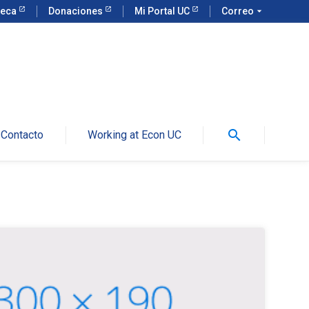
teca
Donaciones
Mi Portal UC
Correo
arrow_drop_down
search
Contacto
Working at Econ UC