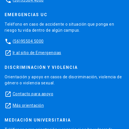
phone
EMERGENCIAS UC
Teléfono en caso de accidente o situación que ponga en
riesgo tu vida dentro de algún campus.
phone
(56)95504 5000
launch
Ir al sitio de Emergencias
DISCRIMINACIÓN Y VIOLENCIA
Orientación y apoyo en casos de discriminación, violencia de
género o violencia sexual.
launch
Contacto para apoyo
launch
Más orientación
MEDIACIÓN UNIVERSITARIA