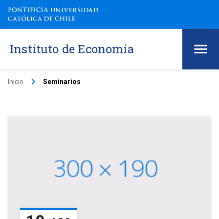
Instituto de Economía
keyboard_arrow_right
Inicio
Seminarios