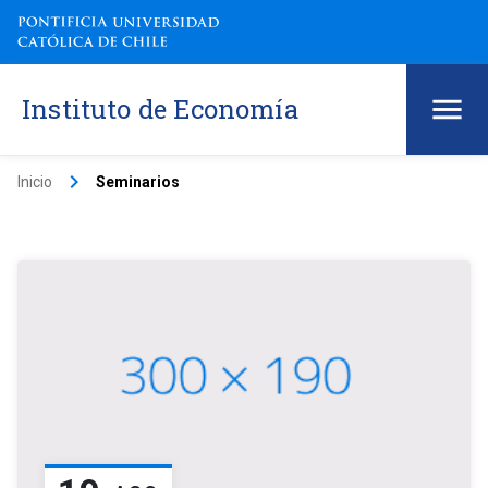
Instituto de Economía
keyboard_arrow_right
Inicio
Seminarios