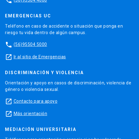
phone
EMERGENCIAS UC
Teléfono en caso de accidente o situación que ponga en
riesgo tu vida dentro de algún campus.
phone
(56)95504 5000
launch
Ir al sitio de Emergencias
DISCRIMINACIÓN Y VIOLENCIA
Orientación y apoyo en casos de discriminación, violencia de
género o violencia sexual.
launch
Contacto para apoyo
launch
Más orientación
MEDIACIÓN UNIVERSITARIA