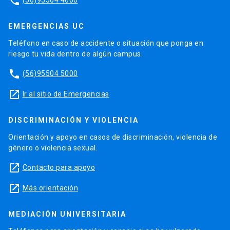
phone
EMERGENCIAS UC
Teléfono en caso de accidente o situación que ponga en
riesgo tu vida dentro de algún campus.
phone
(56)95504 5000
launch
Ir al sitio de Emergencias
DISCRIMINACIÓN Y VIOLENCIA
Orientación y apoyo en casos de discriminación, violencia de
género o violencia sexual.
launch
Contacto para apoyo
launch
Más orientación
MEDIACIÓN UNIVERSITARIA