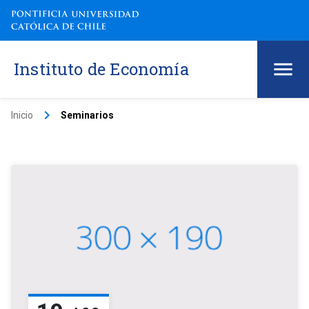
Instituto de Economía
keyboard_arrow_right
Inicio
Seminarios