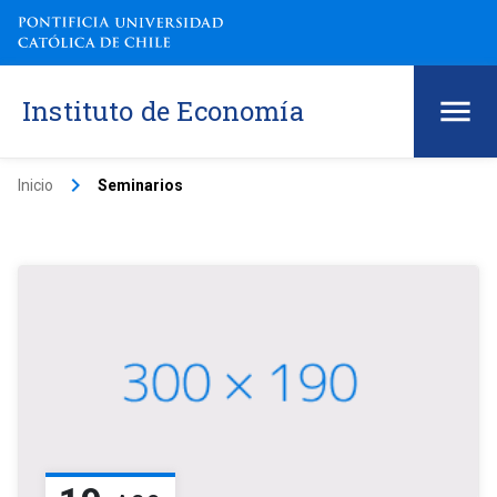
Instituto de Economía
keyboard_arrow_right
Inicio
Seminarios