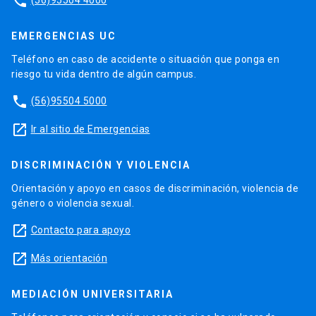
phone
EMERGENCIAS UC
Teléfono en caso de accidente o situación que ponga en
riesgo tu vida dentro de algún campus.
phone
(56)95504 5000
launch
Ir al sitio de Emergencias
DISCRIMINACIÓN Y VIOLENCIA
Orientación y apoyo en casos de discriminación, violencia de
género o violencia sexual.
launch
Contacto para apoyo
launch
Más orientación
MEDIACIÓN UNIVERSITARIA