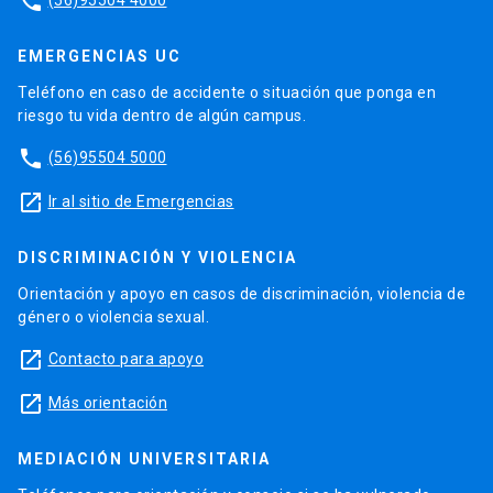
phone
EMERGENCIAS UC
Teléfono en caso de accidente o situación que ponga en
riesgo tu vida dentro de algún campus.
phone
(56)95504 5000
launch
Ir al sitio de Emergencias
DISCRIMINACIÓN Y VIOLENCIA
Orientación y apoyo en casos de discriminación, violencia de
género o violencia sexual.
launch
Contacto para apoyo
launch
Más orientación
MEDIACIÓN UNIVERSITARIA