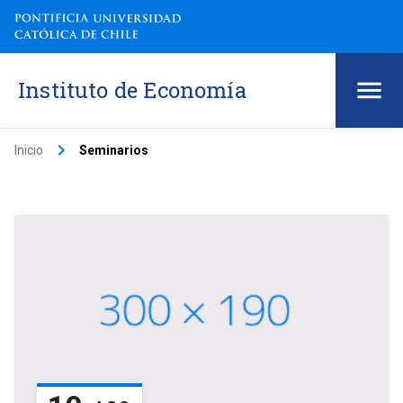
Instituto de Economía
keyboard_arrow_right
Inicio
Seminarios